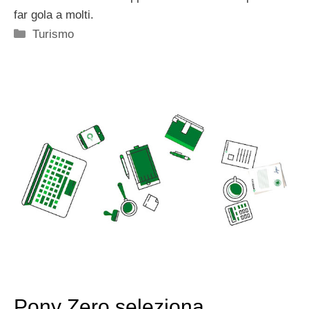
far gola a molti.
Categorie
Turismo
Pony Zero seleziona