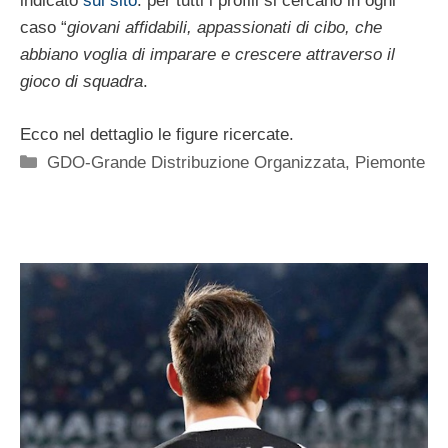
indicato
sul sito
: per tutti i profili si cercano in ogni
caso “
giovani affidabili, appassionati di cibo, che
abbiano voglia di imparare e crescere attraverso il
gioco di squadra
.
Ecco nel dettaglio le figure ricercate.
Categorie
GDO-Grande Distribuzione Organizzata
,
Piemonte