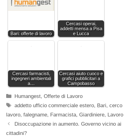
Cercasi operai,
addetti mensa a Pisa
Bari: offerte di lavoro
e Lucca
Cercasi farmacisti,
Cercasi aiuto cuoco e
ingegneri ambientali
grafici pubblicitari a
a…
Campobasso
Categorie
Humangest
,
Offerte di Lavoro
Tag
addetto ufficio commerciale estero
,
Bari
,
cerco
lavoro
,
falegname
,
Farmacista
,
Giardiniere
,
Lavoro
Disoccupazione in aumento. Governo vicino ai
cittadini?