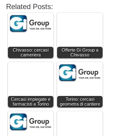
Related Posts:
Chivasso: cercasi
Offerte Gi Group a
cameriera
Chivasso
Cercasi impiegate e
Torino: cercasi
farmacisti a Torino
geometra di cantiere