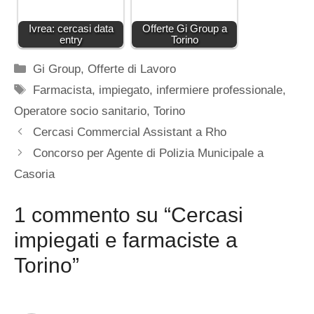
Ivrea: cercasi data
Offerte Gi Group a
entry
Torino
Categorie
Gi Group
,
Offerte di Lavoro
Tag
Farmacista
,
impiegato
,
infermiere professionale
,
Operatore socio sanitario
,
Torino
Cercasi Commercial Assistant a Rho
Concorso per Agente di Polizia Municipale a
Casoria
1 commento su “Cercasi
impiegati e farmaciste a
Torino”