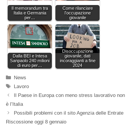
Il memorandum tra
Come rilanciare
Italia e Germania
l'occupazione
per…
giovanile
Disoccupazione
Dalla BEI e Intesa
giovanile, dati
Sanpaolo 240 milioni
incoraggianti a fine
di euro per…
2024
Categorie
News
Tag
Lavoro
Il Paese in Europa con meno stress lavorativo non
è l’Italia
Possibili problemi con il sito Agenzia delle Entrate
Riscossione oggi 8 gennaio