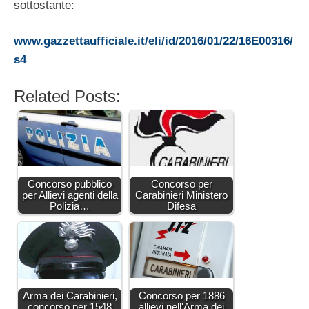
sottostante:
www.gazzettaufficiale.it/eli/id/2016/01/22/16E00316/
s4
Related Posts:
Concorso pubblico
Concorso per
per Allievi agenti della
Carabinieri Ministero
Polizia…
Difesa
Arma dei Carabinieri,
Concorso per 1886
concorso per 1548
allievi nell'Arma dei