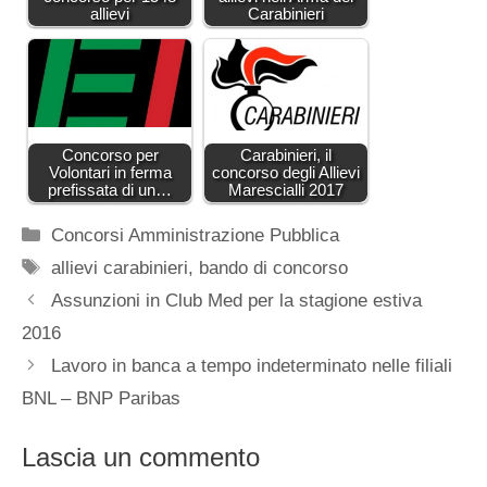
allievi
Carabinieri
Concorso per
Carabinieri, il
Volontari in ferma
concorso degli Allievi
prefissata di un…
Marescialli 2017
Categorie
Concorsi Amministrazione Pubblica
Tag
allievi carabinieri
,
bando di concorso
Assunzioni in Club Med per la stagione estiva
2016
Lavoro in banca a tempo indeterminato nelle filiali
BNL – BNP Paribas
Lascia un commento