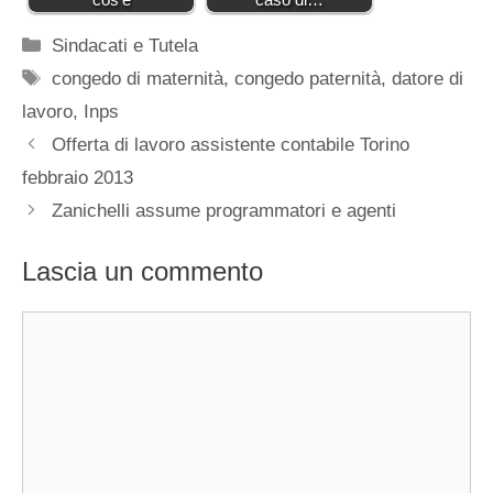
Categorie
Sindacati e Tutela
Tag
congedo di maternità
,
congedo paternità
,
datore di
lavoro
,
Inps
Offerta di lavoro assistente contabile Torino
febbraio 2013
Zanichelli assume programmatori e agenti
Lascia un commento
Commento