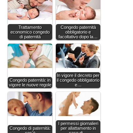
Trattamento
Congedo paternità
economico congedo
obbligatorio e
di paternità
facoltativo dopo la…
In vigore il decreto per
Congedo paternità: in
il congedo obbligatorio
vigore le nuove regole
e…
I permessi giornalieri
Congedo di paternità:
per allattamento in
cos'è
caso di…