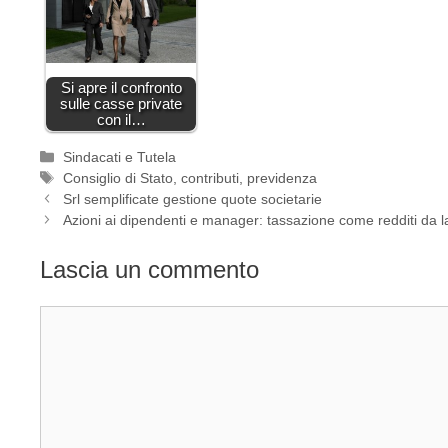
Si apre il confronto
sulle casse private
con il…
Categorie
Sindacati e Tutela
Tag
Consiglio di Stato
,
contributi
,
previdenza
Srl semplificate gestione quote societarie
Azioni ai dipendenti e manager: tassazione come redditi da 
Lascia un commento
Commento