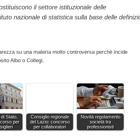
ostituiscono il settore istituzionale delle
ituto nazionale di statistica sulla base delle definizi
iarezza su una materia molto controversa perchè incide
osito Albo o Collegi.
 di Stato,
Consiglio regionale
Novità regolamento
corso per
del Lazio: concorso
società tra
iglieri
per collaboratori
professionisti