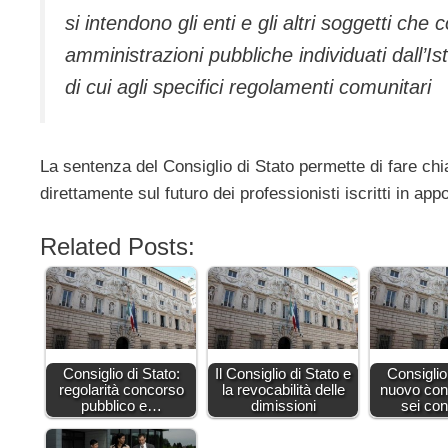
si intendono gli enti e gli altri soggetti che c
amministrazioni pubbliche individuati dall’Ist
di cui agli specifici regolamenti comunitari
La sentenza del Consiglio di Stato permette di fare ch
direttamente sul futuro dei professionisti iscritti in app
Related Posts:
Consiglio di Stato:
Il Consiglio di Stato e
Consiglio
regolarità concorso
la revocabilità delle
nuovo con
pubblico e…
dimissioni
sei cons