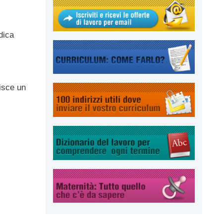
dica
isce un