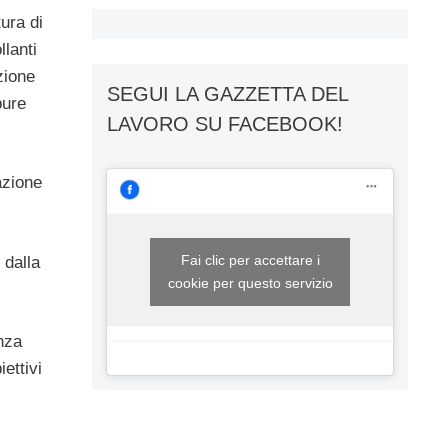
ura di
llanti
zione
SEGUI LA GAZZETTA DEL
pure
LAVORO SU FACEBOOK!
azione
Fai clic per accettare i
 dalla
cookie per questo servizio
nza
ettivi