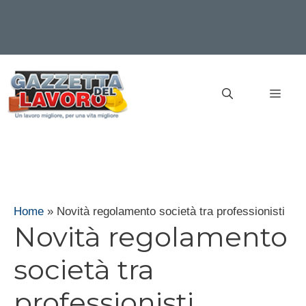
Vai
al
MEN
contenuto
Home
»
Novità regolamento società tra professionisti
Novità regolamento
società tra
professionisti