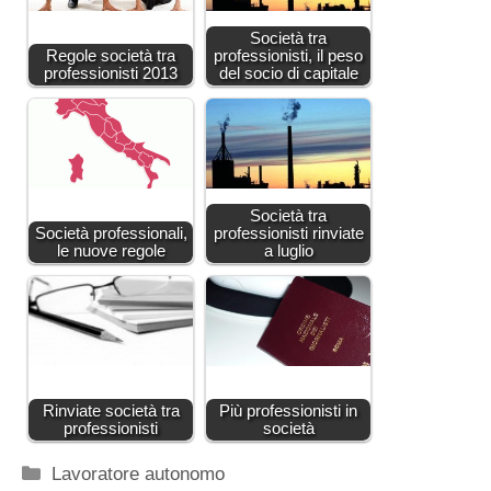
Società tra
Regole società tra
professionisti, il peso
professionisti 2013
del socio di capitale
Società tra
Società professionali,
professionisti rinviate
le nuove regole
a luglio
Rinviate società tra
Più professionisti in
professionisti
società
Categorie
Lavoratore autonomo