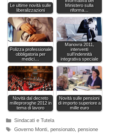
informativa del
Le ultime novità sulle
Ministero sulla
liberalizzazioni
riforma…
Manovra 2011,
Polizza professionale
interventi
obbligatoria per
sull’indennità
medici…
integrativa speciale
Novità dal decreto
Novità sulle pensioni
milleproroghe 2012 in
di importo superiore a
tema di lavoro
mille euro
Categorie
Sindacati e Tutela
Tag
Governo Monti
,
pensionato
,
pensione