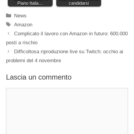
Piano Italia…
candidarsi
Categorie
News
Tag
Amazon
Complicato il lavoro con Amazon in futuro: 600.000
posti a rischio
Difficoltosa riproduzione live su Twitch: occhio ai
problemi del 4 novembre
Lascia un commento
Commento