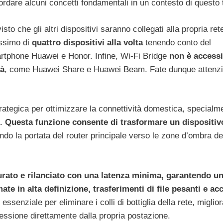
dare alcuni concetti fondamentali in un contesto di questo t
visto che gli altri dispositivi saranno collegati alla propria re
assimo di
quattro dispositivi alla volta
tenendo conto del
artphone Huawei e Honor. Infine, Wi-Fi Bridge
non è accessi
tà
, come Huawei Share e Huawei Beam. Fate dunque attenz
rategica per ottimizzare la connettività domestica, specialm
à.
Questa funzione consente di trasformare un dispositiv
ndo la portata del router principale verso le zone d’ombra de
turato e rilanciato con una latenza minima, garantendo u
e in alta definizione, trasferimenti di file pesanti e acc
ssenziale per eliminare i colli di bottiglia della rete, miglio
nessione direttamente dalla propria postazione.