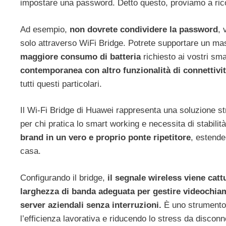
impostare una password. Detto questo, proviamo a ricor
Ad esempio,
non dovrete condividere la password
, 
solo attraverso WiFi Bridge. Potrete supportare un m
maggiore consumo di batteria
richiesto ai vostri sm
contemporanea con altro funzionalità di connettivi
tutti questi particolari.
Il Wi-Fi Bridge di Huawei rappresenta una soluzione st
per chi pratica lo smart working e necessita di stabilit
brand in un vero e proprio ponte ripetitore
, estende
casa.
Configurando il bridge,
il segnale wireless viene cat
larghezza di banda adeguata per gestire videochiamat
server aziendali senza interruzioni.
È uno strumento e
l’efficienza lavorativa e riducendo lo stress da discon