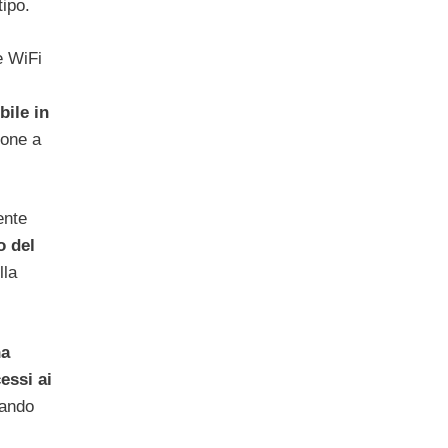
ipo.
te WiFi
bile in
ione a
ente
o del
lla
na
essi ai
rando