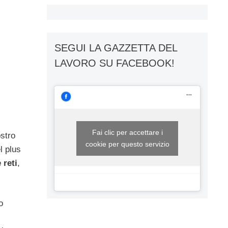
SEGUI LA GAZZETTA DEL
LAVORO SU FACEBOOK!
Fai clic per accettare i
ostro
cookie per questo servizio
l plus
 reti
,
o