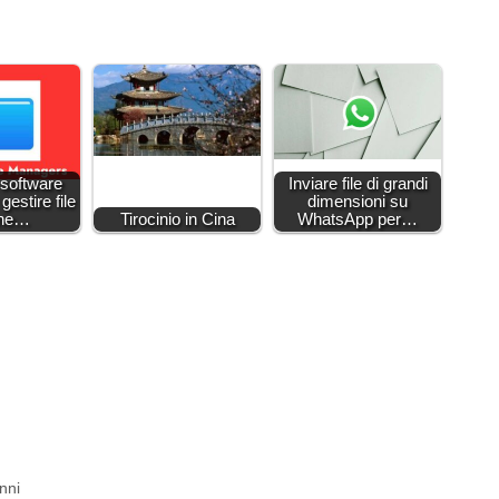
i software
Inviare file di grandi
gestire file
dimensioni su
one…
Tirocinio in Cina
WhatsApp per…
nni