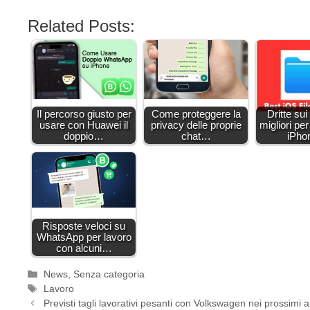
Related Posts:
Il percorso giusto per
Come proteggere la
Dritte su
usare con Huawei il
privacy delle proprie
migliori per 
doppio…
chat…
iPh
Risposte veloci su
WhatsApp per lavoro
con alcuni…
Categorie
News
,
Senza categoria
Tag
Lavoro
Previsti tagli lavorativi pesanti con Volkswagen nei prossimi a