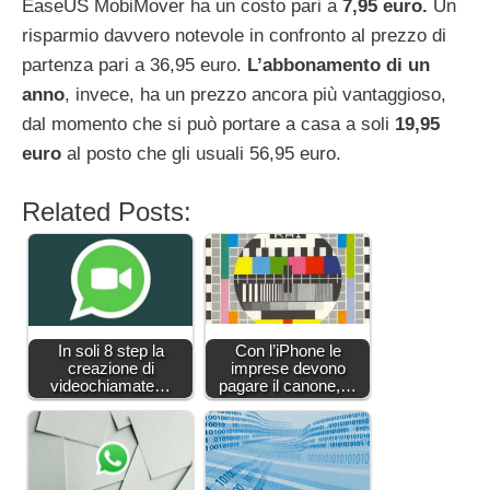
EaseUS MobiMover ha un costo pari a
7,95 euro.
Un
risparmio davvero notevole in confronto al prezzo di
partenza pari a 36,95 euro.
L’abbonamento di un
anno
, invece, ha un prezzo ancora più vantaggioso,
dal momento che si può portare a casa a soli
19,95
euro
al posto che gli usuali 56,95 euro.
Related Posts:
In soli 8 step la
Con l’iPhone le
creazione di
imprese devono
videochiamate…
pagare il canone,…