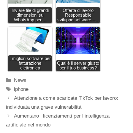
Inviare file di grandi
Offerta di lavoro
dimensioni su
Responsabile
WhatsApp per…
sviluppo software –…
I migliori software per
fatturazione
Qual è il server giusto
elettronica
per il tuo business?
Categorie
News
Tag
iphone
Attenzione a come scaricate TikTok per lavoro:
individuata una grave vulnerabilità
Aumentano i licenziamenti per l’intelligenza
artificiale nel mondo