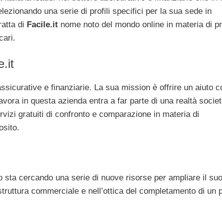
ezionando una serie di profili specifici per la sua sede in
ratta di
Facile.it
nome noto del mondo online in materia di pr
cari.
.it
ssicurative e finanziarie. La sua mission è offrire un aiuto 
lavora in questa azienda entra a far parte di una realtà societ
rvizi gratuiti di confronto e comparazione in materia di
osito.
 sta cercando una serie di nuove risorse per ampliare il su
a struttura commerciale e nell’ottica del completamento di un 