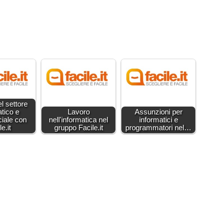
l settore
atico e
Lavoro
Assunzioni per
iale con
nell'informatica nel
informatici e
e.it
gruppo Facile.it
programmatori nel…