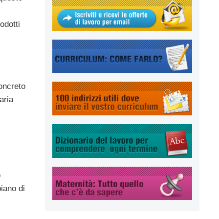
odotti
concreto
aria
o
piano di