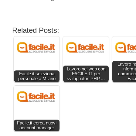
Related Posts:
Lavoro ne
Lavoro nel web con
inform
Facile.it seleziona
FACILE.IT per
commerc
personale a Milano
sviluppatori PHP,…
Facil
Facile.it cerca nuovi
account manager