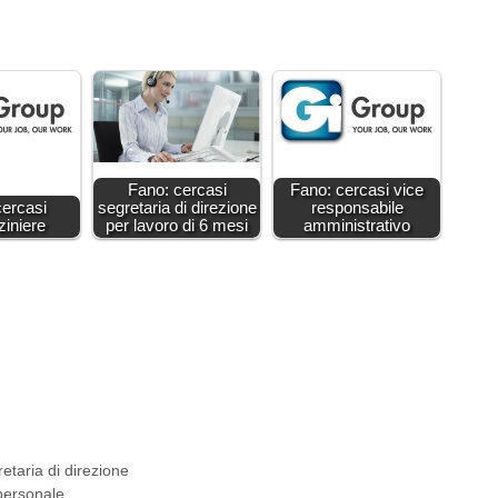
Fano: cercasi
Fano: cercasi vice
cercasi
segretaria di direzione
responsabile
iniere
per lavoro di 6 mesi
amministrativo
etaria di direzione
personale