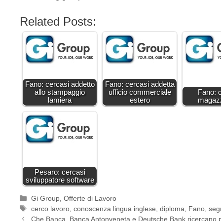
Related Posts:
Fano: cercasi addetto
Fano: cercasi addetta
allo stampaggio
ufficio commerciale
Fano: 
lamiera
estero
magazz
Pesaro: cercasi
sviluppatore software
Categorie
Gi Group
,
Offerte di Lavoro
Tag
cerco lavoro
,
conoscenza lingua inglese
,
diploma
,
Fano
,
segr
Che Banca, Banca Antonveneta e Deutsche Bank ricercano 