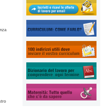
enza
stro