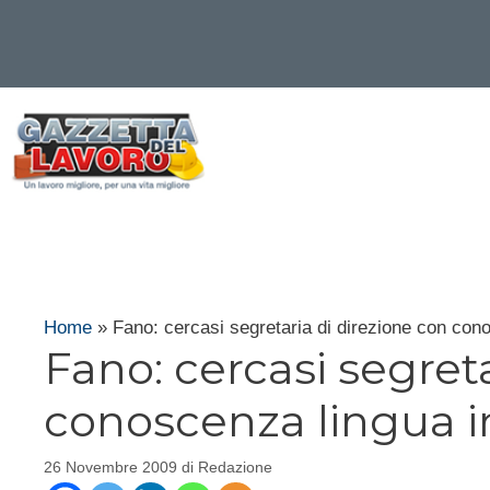
Vai
al
contenuto
Home
»
Fano: cercasi segretaria di direzione con con
Fano: cercasi segret
conoscenza lingua i
26 Novembre 2009
di
Redazione