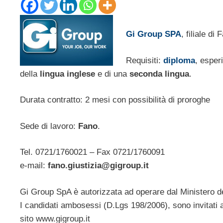
Gi Group SPA
, filiale di
Requisiti:
diploma
, esper
della
lingua inglese
e di una
seconda lingua
.
Durata contratto: 2 mesi con possibilità di proroghe
Sede di lavoro:
Fano
.
Tel. 0721/1760021 – Fax 0721/1760091
e-mail:
fano.giustizia@gigroup.it
Gi Group SpA è autorizzata ad operare dal Ministero 
I candidati ambosessi (D.Lgs 198/2006), sono invitati a
sito www.gigroup.it