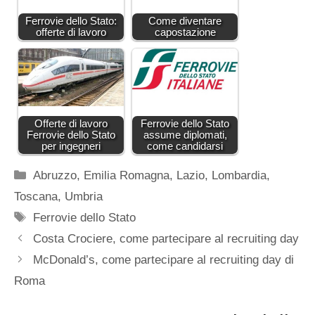
Ferrovie dello Stato:
Come diventare
offerte di lavoro
capostazione
Offerte di lavoro
Ferrovie dello Stato
Ferrovie dello Stato
assume diplomati,
per ingegneri
come candidarsi
Categorie
Abruzzo
,
Emilia Romagna
,
Lazio
,
Lombardia
,
Toscana
,
Umbria
Tag
Ferrovie dello Stato
Costa Crociere, come partecipare al recruiting day
McDonald’s, come partecipare al recruiting day di
Roma