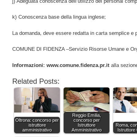
j) Adeguata conoscenza dell’utilizzo del personal comput
k) Conoscenza base della lingua inglese;
La domanda, deve essere redatta in carta semplice e pr
COMUNE DI FIDENZA –Servizio Risorse Umane e Orga
Informazioni: www.comune.fidenza.pr.it
alla sezio
Related Posts:
Reggio Emilia,
Oltrona: concorso per
concorso per
istruttore
Istruttore
Roma, con
amministrativo
Amministrativo
Istruttore