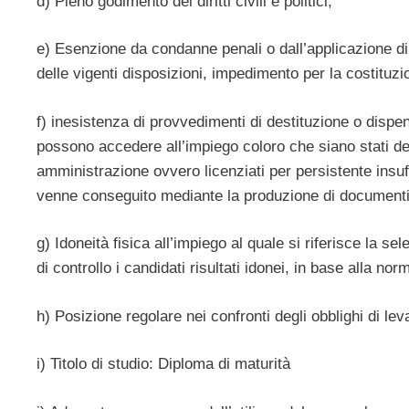
d) Pieno godimento dei diritti civili e politici;
e) Esenzione da condanne penali o dall’applicazione di
delle vigenti disposizioni, impedimento per la costituz
f) inesistenza di provvedimenti di destituzione o disp
possono accedere all’impiego coloro che siano stati des
amministrazione ovvero licenziati per persistente insu
venne conseguito mediante la produzione di documenti
g) Idoneità fisica all’impiego al quale si riferisce la s
di controllo i candidati risultati idonei, in base alla nor
h) Posizione regolare nei confronti degli obblighi di leva 
i) Titolo di studio: Diploma di maturità