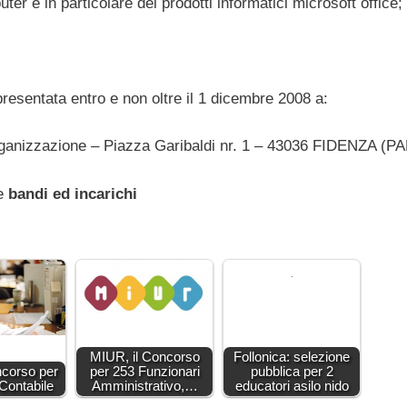
er e in particolare dei prodotti informatici microsoft office;
esentata entro e non oltre il 1 dicembre 2008 a:
nizzazione – Piazza Garibaldi nr. 1 – 43036 FIDENZA (P
ne
bandi ed incarichi
MIUR, il Concorso
Follonica: selezione
corso per
per 253 Funzionari
pubblica per 2
 Contabile
Amministrativo,…
educatori asilo nido