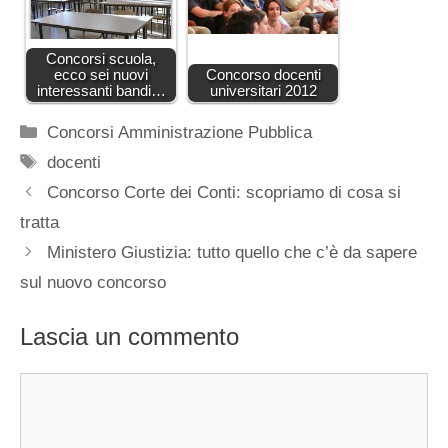
Concorsi scuola,
ecco sei nuovi
Concorso docenti
interessanti bandi…
universitari 2012
Categorie
Concorsi Amministrazione Pubblica
Tag
docenti
Concorso Corte dei Conti: scopriamo di cosa si
tratta
Ministero Giustizia: tutto quello che c’è da sapere
sul nuovo concorso
Lascia un commento
Commento