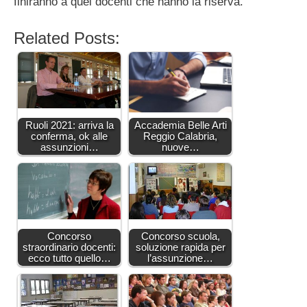
finiranno a quei docenti che hanno la riserva.
Related Posts:
Ruoli 2021: arriva la
Accademia Belle Arti
conferma, ok alle
Reggio Calabria,
assunzioni…
nuove…
Concorso
Concorso scuola,
straordinario docenti:
soluzione rapida per
ecco tutto quello…
l’assunzione…