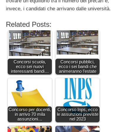
trovare un equilibrio tra il numero dei precari e,
invece, i candidati che arrivano dalle università.
Related Posts:
Concorsi scuola,
Concorsi pubblici,
ecco sei nuovi
ecco i sei bandi che
interessanti bandi…
animeranno l’estate
Concorso per docenti,
Concorso Inps, ecco
in arrivo 70 mila
le assunzioni previste
assunzioni…
nel 2023