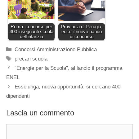
Roma: concorso per
Provincia di Perugia,
300 insegnanti scuola
ecco il nuovo bando
dell'infanzia
di concorso
Categorie
Concorsi Amministrazione Pubblica
Tag
precari scuola
“Energie per la Scuola”, al lancio il programma
ENEL
Esselunga, nuova opportunità: si cercano 400
dipendenti
Lascia un commento
Commento