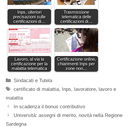
Inps, ulteriori
Trasmissione
precisazioni sulle
telematica delle
certificazioni di…
certificazioni di…
Lavoro, al via la
Certificazione online,
certificazione per la
chiarimenti Inps per
malattia telematica
zone non…
Categorie
Sindacati e Tutela
Tag
certificato di malattia
,
Inps
,
lavoratore
,
lavoro e
malattia
In scadenza il bonus contributivo
Università: assegni di merito, novità nella Regione
Sardegna