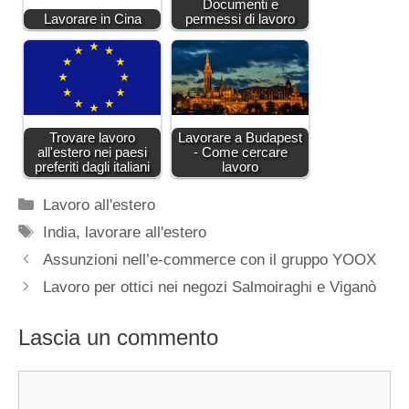
Documenti e
Lavorare in Cina
permessi di lavoro
Trovare lavoro
Lavorare a Budapest
all'estero nei paesi
- Come cercare
preferiti dagli italiani
lavoro
Categorie
Lavoro all'estero
Tag
India
,
lavorare all'estero
Assunzioni nell’e-commerce con il gruppo YOOX
Lavoro per ottici nei negozi Salmoiraghi e Viganò
Lascia un commento
Commento