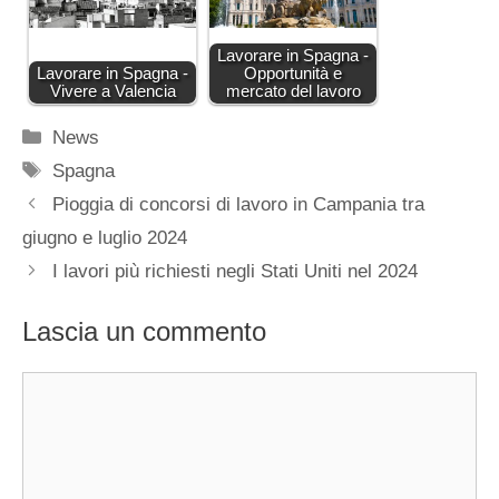
Lavorare in Spagna -
Lavorare in Spagna -
Opportunità e
Vivere a Valencia
mercato del lavoro
Categorie
News
Tag
Spagna
Pioggia di concorsi di lavoro in Campania tra
giugno e luglio 2024
I lavori più richiesti negli Stati Uniti nel 2024
Lascia un commento
Commento