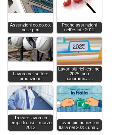
Assunzioni co.co.co.
Poche assunzioni
nelle pmi
nell’estate 2012
Lavori più richiesti nel
Lavoro nel settore
2025, una
produzione
panoramica…
Trovare lavoro in
tempi di crisi – marzo
Lavori più richiesti in
2012
Italia nel 2025: una…