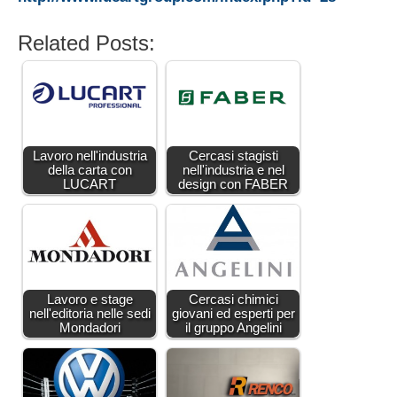
Related Posts:
Lavoro nell'industria
Cercasi stagisti
della carta con
nell'industria e nel
LUCART
design con FABER
Lavoro e stage
Cercasi chimici
nell'editoria nelle sedi
giovani ed esperti per
Mondadori
il gruppo Angelini