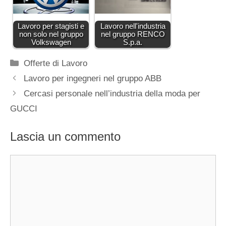
Lavoro per stagisti e
Lavoro nell'industria
non solo nel gruppo
nel gruppo RENCO
Volkswagen
S.p.a.
Categorie
Offerte di Lavoro
Lavoro per ingegneri nel gruppo ABB
Cercasi personale nell’industria della moda per
GUCCI
Lascia un commento
Commento