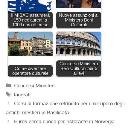
Il MIBAC assumerà
Nuove assunzioni al
150 neolaureati a
Ministero Beni
1000 euro al mese
Culturali
Concorso Ministero
Come diventare
Beni Culturali per 5
operatore culturale
allievi
Categorie
Concorsi Ministeri
Tag
laureati
Corsi di formazione retribuito per il recupero degli
antichi mestieri in Basilicata
Eures cerca cuoco per ristorante in Norvegia