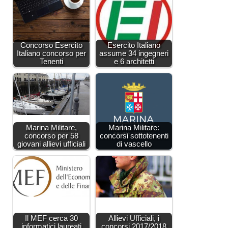
Concorso Esercito
Esercito Italiano
Italiano concorso per
assume 34 ingegneri
Tenenti
e 6 architetti
Marina Militare,
Marina Militare:
concorso per 58
concorsi sottotenenti
giovani allievi ufficiali
di vascello
Il MEF cerca 30
Allievi Ufficiali, i
informatici laureati
concorsi 2017/2018