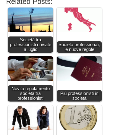
Related Posts:
Società tra
professionisti rinviate
Società professionali,
a luglio
le nuove regole
Novità regolamento
società tra
Più professionisti in
professionisti
società