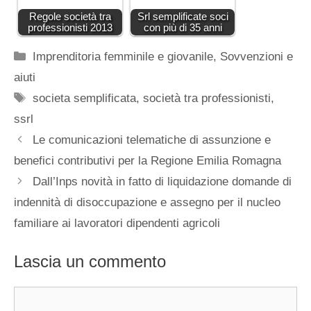
Regole società tra
Srl semplificate soci
professionisti 2013
con più di 35 anni
Categorie
Imprenditoria femminile e giovanile
,
Sovvenzioni e
aiuti
Tag
societa semplificata
,
società tra professionisti
,
ssrl
Le comunicazioni telematiche di assunzione e
benefici contributivi per la Regione Emilia Romagna
Dall’Inps novità in fatto di liquidazione domande di
indennità di disoccupazione e assegno per il nucleo
familiare ai lavoratori dipendenti agricoli
Lascia un commento
Commento