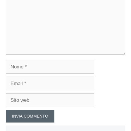
Nome
Email
Sito
web