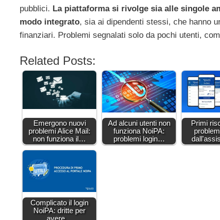
pubblici.
La piattaforma si rivolge sia alle singole 
modo integrato
, sia ai dipendenti stessi, che hanno u
finanziari. Problemi segnalati solo da pochi utenti, c
Related Posts:
Emergono nuovi
Ad alcuni utenti non
Primi risc
problemi Alice Mail:
funziona NoiPA:
problem
non funziona il…
problemi login…
dall'ass
Complicato il login
NoiPA: dritte per
avere…