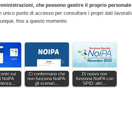
amministrazioni, che possono gestire il proprio personale
n unico punto di accesso per consultare i propri dati lavorati
omunque, fino a questo momento.
ontri sui
Ci confermano che
Di nuovo non
i NoiPA
non funziona NoiPA:
funziona NoiPA con
istenza…
gli scenari…
SPID: altri…