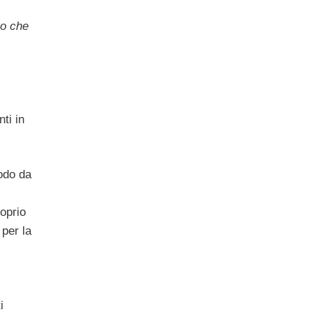
to che
ti in
modo da
roprio
per la
i