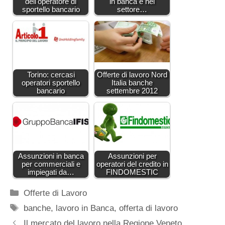
dell'operatore di
in banca e nel
sportello bancario
settore…
Torino: cercasi
Offerte di lavoro Nord
operatori sportello
Italia banche
bancario
settembre 2012
Assunzioni in banca
Assunzioni per
per commerciali e
operatori del credito in
impiegati da…
FINDOMESTIC
Categorie
Offerte di Lavoro
Tag
banche
,
lavoro in Banca
,
offerta di lavoro
Il mercato del lavoro nella Regione Veneto