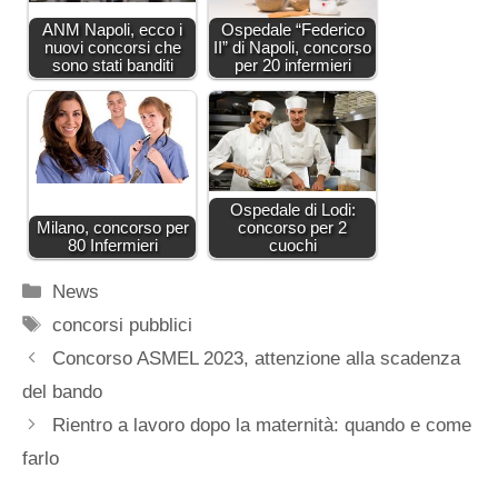
ANM Napoli, ecco i
Ospedale “Federico
nuovi concorsi che
II” di Napoli, concorso
sono stati banditi
per 20 infermieri
Ospedale di Lodi:
Milano, concorso per
concorso per 2
80 Infermieri
cuochi
Categorie
News
Tag
concorsi pubblici
Concorso ASMEL 2023, attenzione alla scadenza
del bando
Rientro a lavoro dopo la maternità: quando e come
farlo