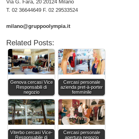
Via G. Fara, 20 20124 Milano
T. 02 36644649 F. 02 29533524
milano@gruppoolympia.it
Related Posts:
Genova cercasi Vice
Cercasi personale
Responsabili di
azienda pret-à-porter
negozio
femminile
Viterbo cercasi Vice-
Cercasi personale
Responsabile di
apertura negozio