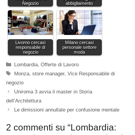
Negozio
abbigliamento
Livorno cercasi
Milano cercasi
responsabile di
personale settore
negozio
moda
Categorie
Lombardia
,
Offerte di Lavoro
Tag
Monza
,
store manager
,
Vice Responsabile di
negozio
Uniroma 3 avvia il master in Storia
dell’Architettura
Le dimissioni annullate per confusione mentale
2 commenti su “Lombardia: