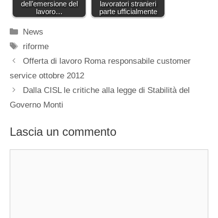
dell’emersione del
lavoratori stranieri
lavoro…
parte ufficialmente
Categorie
News
Tag
riforme
Offerta di lavoro Roma responsabile customer
service ottobre 2012
Dalla CISL le critiche alla legge di Stabilità del
Governo Monti
Lascia un commento
Commento