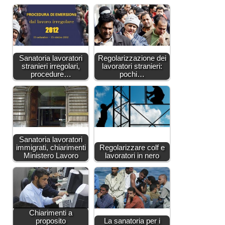
Sanatoria lavoratori
Regolarizzazione dei
stranieri irregolari,
lavoratori stranieri:
procedure…
pochi…
Sanatoria lavoratori
immigrati, chiarimenti
Regolarizzare colf e
Ministero Lavoro
lavoratori in nero
Chiarimenti a
proposito
La sanatoria per i