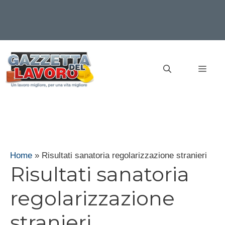
Vai
al
MEN
contenuto
Home
»
Risultati sanatoria regolarizzazione stranieri
Risultati sanatoria
regolarizzazione
stranieri