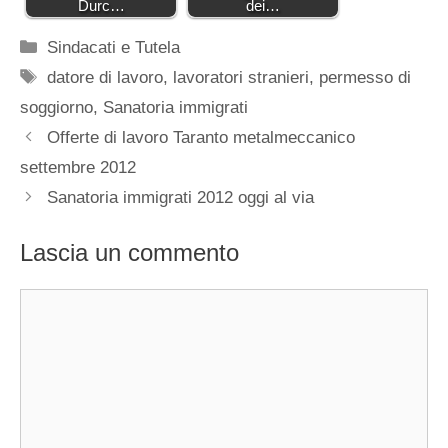
Durc…
dei…
Categorie
Sindacati e Tutela
Tag
datore di lavoro
,
lavoratori stranieri
,
permesso di
soggiorno
,
Sanatoria immigrati
Offerte di lavoro Taranto metalmeccanico
settembre 2012
Sanatoria immigrati 2012 oggi al via
Lascia un commento
Commento