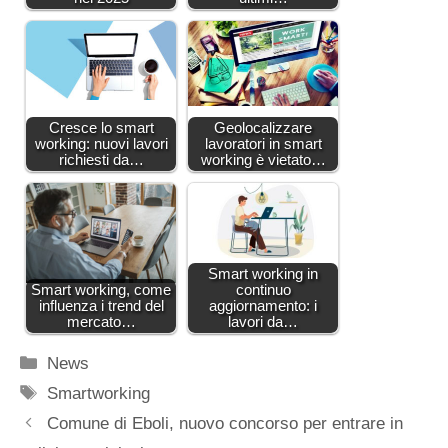
Cresce lo smart
Geolocalizzare
working: nuovi lavori
lavoratori in smart
richiesti da…
working è vietato…
Smart working in
Smart working, come
continuo
influenza i trend del
aggiornamento: i
mercato…
lavori da…
Categorie
News
Tag
Smartworking
Comune di Eboli, nuovo concorso per entrare in