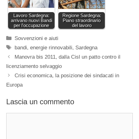
Lavoro Sardegna:
Regione Sardegna:
arrivano nuovi Bandi
Piano straordinario
per l'occupazione
del lavoro
Categorie
Sovvenzioni e aiuti
Tag
bandi
,
energie rinnovabili
,
Sardegna
Manovra bis 2011, dalla Cisl un patto contro il
licenziamento selvaggio
Crisi economica, la posizione dei sindacati in
Europa
Lascia un commento
Commento