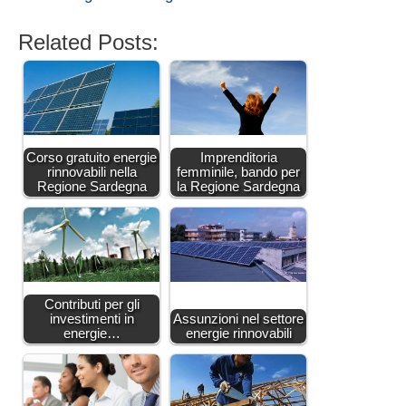
Related Posts:
Corso gratuito energie
Imprenditoria
rinnovabili nella
femminile, bando per
Regione Sardegna
la Regione Sardegna
Contributi per gli
investimenti in
Assunzioni nel settore
energie…
energie rinnovabili