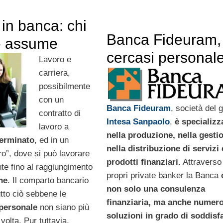
in banca: chi
Banca Fideuram,
e assume
cercasi personal
Lavoro e
carriera,
possibilmente
con un
Banca Fideuram
, società del 
contratto di
Intesa Sanpaolo
,
è specializz
lavoro a
nella produzione, nella gesti
erminato
, ed in un
nella distribuzione di servizi 
ro”, dove si può lavorare
prodotti finanziari.
Attraverso 
te fino al raggiungimento
propri private banker la Banca
ne
. Il comparto bancario
non solo una consulenza
utto ciò sebbene le
finanziaria, ma anche numer
 personale
non siano più
soluzioni in grado di soddisfa
 volta. Pur tuttavia,