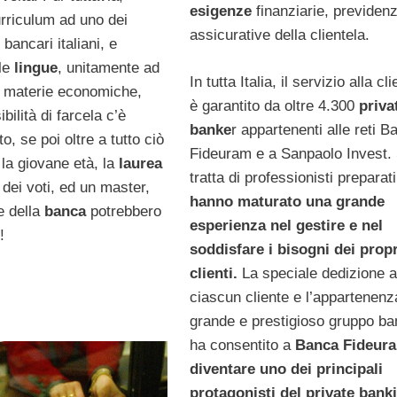
esigenze
finanziarie, previdenz
urriculum ad uno dei
assicurative della clientela.
 bancari italiani, e
le
lingue
, unitamente ad
In tutta Italia, il servizio alla cl
n materie economiche,
è garantito da oltre 4.300
priva
bilità di farcela c’è
banke
r appartenenti alle reti B
, se poi oltre a tutto ciò
Fideuram e a Sanpaolo Invest. 
la giovane età, la
laurea
tratta di professionisti preparat
dei voti, ed un master,
hanno maturato una grande
te della
banca
potrebbero
esperienza nel gestire e nel
!
soddisfare i bisogni dei propr
clienti.
La speciale dedizione a
ciascun cliente e l’appartenenz
grande e prestigioso gruppo ba
ha consentito a
Banca Fideura
diventare uno dei principali
protagonisti del private bank