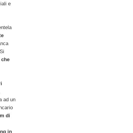
iali e
ientela
te
anca
Si
i
che
i
a ad un
ncario
m di
ing in