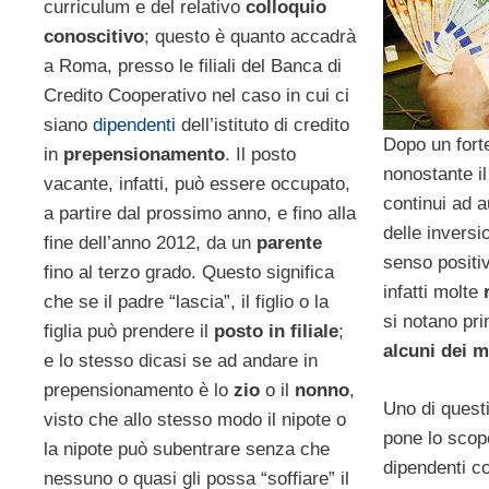
curriculum e del relativo
colloquio
conoscitivo
; questo è quanto accadrà
a Roma, presso le filiali del Banca di
Credito Cooperativo nel caso in cui ci
siano
dipendenti
dell’istituto di credito
Dopo un forte
in
prepensionamento
. Il posto
nonostante i
vacante, infatti, può essere occupato,
continui ad 
a partire dal prossimo anno, e fino alla
delle inversi
fine dell’anno 2012, da un
parente
senso positi
fino al terzo grado. Questo significa
infatti molte
che se il padre “lascia”, il figlio o la
si notano pr
figlia può prendere il
posto in filiale
;
alcuni dei m
e lo stesso dicasi se ad andare in
prepensionamento è lo
zio
o il
nonno
,
Uno di questi
visto che allo stesso modo il nipote o
pone lo scopo
la nipote può subentrare senza che
dipendenti c
nessuno o quasi gli possa “soffiare” il