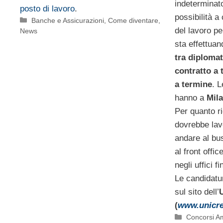
indeterminato
posto di lavoro
.
possibilità a
Categorie
Banche e Assicurazioni
,
Come diventare
,
del lavoro pe
News
sta effettua
tra diplomat
contratto a
a termine
. L
hanno a
Mila
Per quanto ri
dovrebbe lav
andare al bus
al front offic
negli uffici f
Le candidatu
sul sito dell’
(
www.unicre
Categorie
Concorsi A