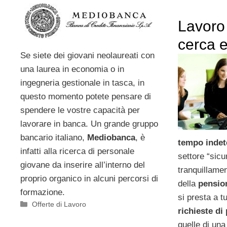
Lavoro 
cerca 
Se siete dei giovani neolaureati con
una laurea in economia o in
ingegneria gestionale in tasca, in
questo momento potete pensare di
spendere le vostre capacità per
lavorare in banca. Un grande gruppo
bancario italiano,
Mediobanca
, è
tempo indet
infatti alla ricerca di personale
settore “sicu
giovane da inserire all’interno del
tranquillamen
proprio organico in alcuni percorsi di
della
pensio
formazione.
si presta a t
Categorie
Offerte di Lavoro
richieste di
quelle di una