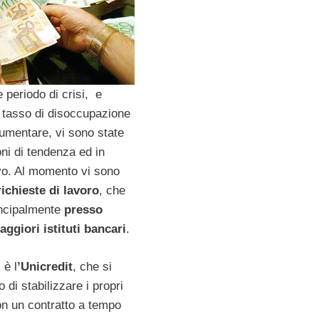
 periodo di crisi, e
l tasso di disoccupazione
aumentare, vi sono state
oni di tendenza ed in
vo. Al momento vi sono
richieste di lavoro
, che
incipalmente
presso
aggiori istituti bancari
.
 è l
’Unicredit
, che si
 di stabilizzare i propri
on un contratto a tempo