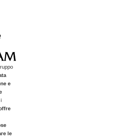
e
gruppo
ata
one e
e
i
offre
ose
re le