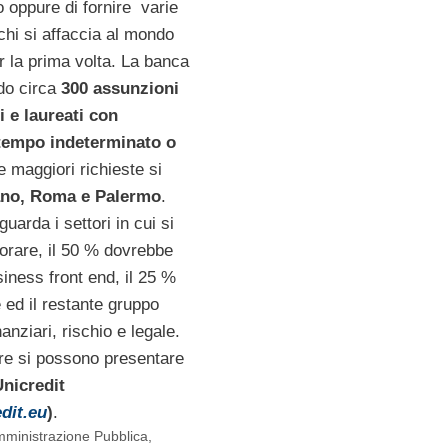
 oppure di fornire varie
 chi si affaccia al mondo
r la prima volta. La banca
ndo circa
300 assunzioni
i e laureati con
 tempo indeterminato o
e maggiori richieste si
no, Roma e Palermo
.
guarda i settori in cui si
orare, il 50 % dovrebbe
iness front end, il 25 %
e ed il restante gruppo
inanziari, rischio e legale.
re si possono presentare
Unicredit
dit.eu
)
.
mministrazione Pubblica
,