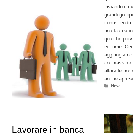
inviando il c
grandi gruppi
conoscendo 
una laurea i
qualche possi
eccome. Certo
aggiungiamo 
col massimo 
allora le por
anche aprirsi
Categorie
News
Lavorare in banca