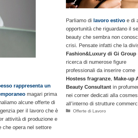
Parliamo di
lavoro estivo
e di 
opportunità che riguardano il se
beauty che sembra non conosc
crisi. Pensate infatti che la div
Fashion&Luxury di Gi Group
ricerca di numerose figure
professionali da inserire come
Hostess fragranze
,
Make-up A
spesso rappresenta un
Beauty Consultant
in profumer
 temporaneo
magari prima
nei corner dedicati alla cosmes
gnaliamo alcune offerte di
all’interno di strutture commerci
agenzia per il lavoro che è
Categorie
Offerte di Lavoro
er attività di produzione e
e che opera nel settore