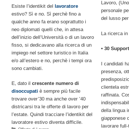
Lavoro, (Uno
Esiste l’identikit del
lavoratore
personale per
estivo? Sì e no. Sì perchè fino a
del lusso per
qualche anno fa erano soprattutto i
neo diplomati quelli che, in attesa
La ricerca in 
dell’inizio dell’Università o di un lavoro
fisso, si dedicavano alla ricerca di un
• 30 Support
impiego nel settore turistico in Italia
e/o all’estero e no, perchè i tempi ora
I candidati 
sono cambiati.
presenza, ot
predisposizi
E, dato il
crescente numero di
clientela es
disoccupati
è sempre più facile
raffinata. Co
trovare over’30 ma anche over ’40
indispensabi
districarsi tra le offerte di lavoro per
della lingua 
l’estate. Quindi tracciare l’identikit del
giapponese o 
lavoratore estivo diventa difficile.
lavorare full
Categorie