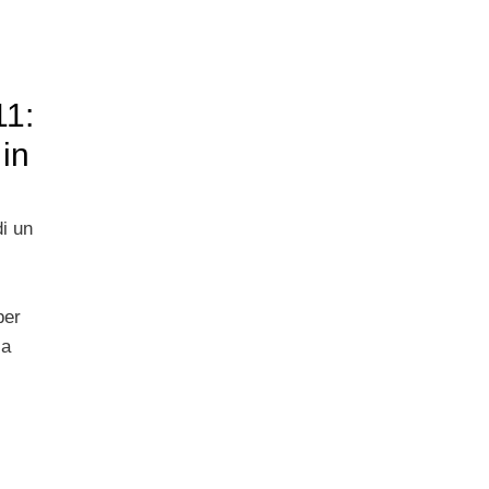
11:
 in
di un
per
 a