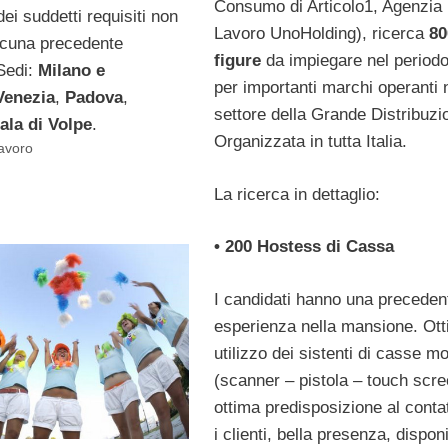
Consumo di Articolo1, Agenzia p
ei suddetti requisiti non
Lavoro UnoHolding), ricerca
80
alcuna precedente
figure
da impiegare nel periodo
Sedi:
Milano e
per importanti marchi operanti 
Venezia
,
Padova
,
settore della Grande Distribuzi
ala di Volpe
.
Organizzata in tutta Italia.
Lavoro
La ricerca in dettaglio:
• 200 Hostess di Cassa
I candidati hanno una preceden
esperienza nella mansione. Ot
utilizzo dei sistenti di casse m
(scanner – pistola – touch scre
ottima predisposizione al conta
i clienti, bella presenza, disponi