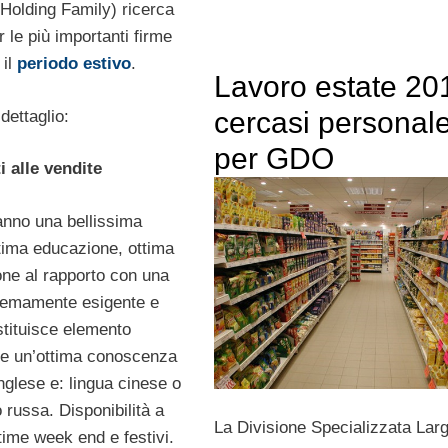
Holding Family) ricerca
 le più importanti firme
 il
periodo estivo
.
Lavoro estate 20
cercasi personal
dettaglio:
per GDO
i alle vendite
hanno una bellissima
tima educazione, ottima
one al rapporto con una
tremamente esigente e
stituisce elemento
le un’ottima conoscenza
inglese e: lingua cinese o
russa. Disponibilità a
La Divisione Specializzata Lar
-time week end e festivi.