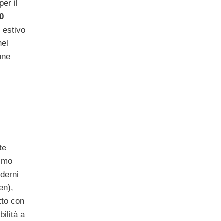
er il
0
 estivo
nel
one
te
timo
oderni
en),
tto con
bilità a