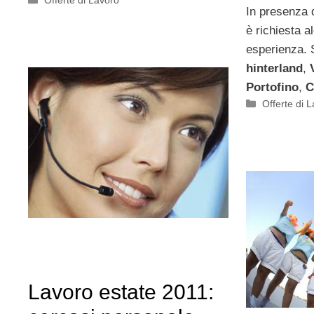
Offerte di Lavoro
In presenza d
è richiesta 
esperienza. 
hinterland
,
Portofino
,
C
Categorie
Offerte di 
Lavoro estate 2011: