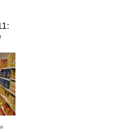
11:
e
go