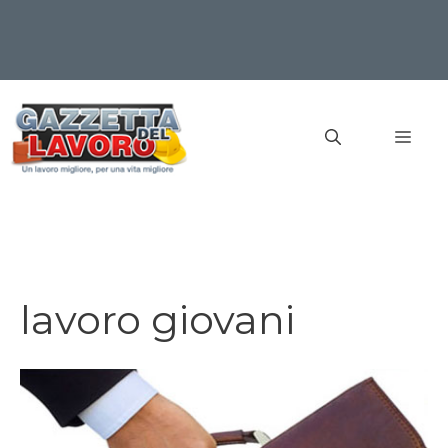
Vai
al
MEN
contenuto
lavoro giovani