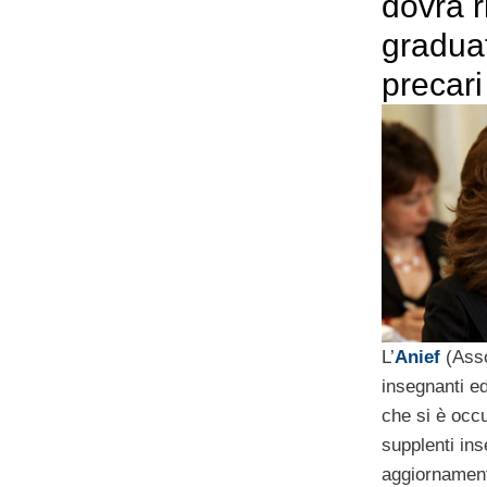
dovrà r
graduat
precari
L’
Anief
(Asso
insegnanti e
che si è occu
supplenti ins
aggiornamento