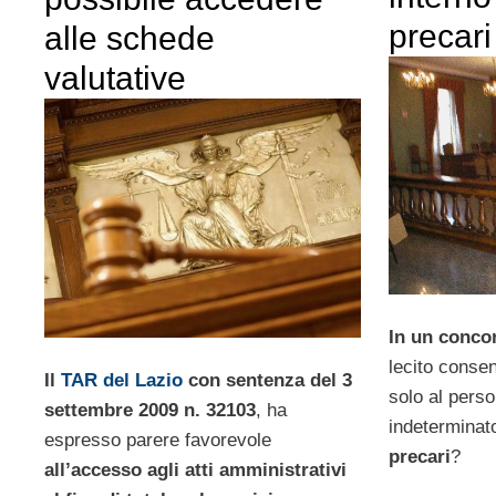
precari
alle schede
valutative
In un conco
lecito consen
Il
TAR del Lazio
con sentenza del 3
solo al pers
settembre 2009 n. 32103
, ha
indeterminat
espresso parere favorevole
precari
?
all’accesso agli atti amministrativi