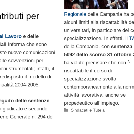
ributi per
Regionale
della Campania ha p
alcuni limiti alla riscattabilità d
universitari, in particolare dei c
el Lavoro
e delle
specializzazione. In effetti, il
T
ali
informa che sono
della Campania, con
sentenza 
oste nuove comunicazioni
5092 dello scorso 31 ottobre 
lle sovvenzioni per
ha voluto precisare che non è
i strumentali; infatti, il
riscattabile il corso di
redisposto il modello di
specializzazione svolto
nualità 2004-2005.
contemporaneamente alla norm
attività lavorativa, anche se
seguito delle sentenze
propedeutico all’impiego.
n giudicato e secondo
Categorie
Sindacati e Tutela
erie Generale n. 294 del