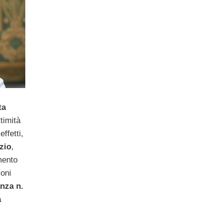
ta
ttimità
effetti,
zio
,
mento
ioni
nza n.
a