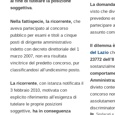
al fine di tutelare la posizione
La domanda 
soggettiva
.
visto che di
prevedono esp
Nella fattispecie, la ricorrente,
che
partecipare 
aveva partecipato al concorso
assunto co
pubblico per esami e titoli a cinque
posti di dirigente amministrativo
Il dilemma è
indetto con decreto direttoriale del 1
del Lazio
ch
marzo 2007, non era risultata
23772 dell’8
vincitrice del predetto concorso, pur
sostanzialm
classificandosi all’undicesimo posto.
comportame
Amministraz
La ricorrente
, con istanza notificata il
divieto conte
3 febbraio 2010, motivata con
concorso no
esplicito riferimento all’esigenza di
assolutament
tutelare le proprie posizioni
discriminator
soggettive,
ha in conseguenza
Categorie
Sindacati e