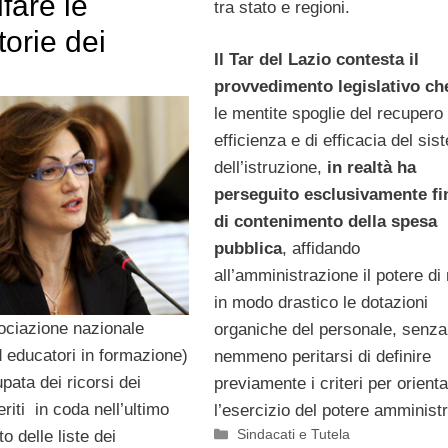
ifare le
tra stato e regioni.
orie dei
Il Tar del Lazio contesta il
provvedimento legislativo ch
le mentite spoglie del recupero 
efficienza e di efficacia del si
dell’istruzione,
in realtà ha
perseguito esclusivamente fin
di contenimento della spesa
pubblica
, affidando
all’amministrazione il potere di 
in modo drastico le dotazioni
ciazione nazionale
organiche del personale, senza
d educatori in formazione)
nemmeno peritarsi di definire
pata dei ricorsi dei
previamente i criteri per orient
eriti in coda nell’ultimo
l’esercizio del potere amministr
Categorie
Sindacati e Tutela
 delle liste dei