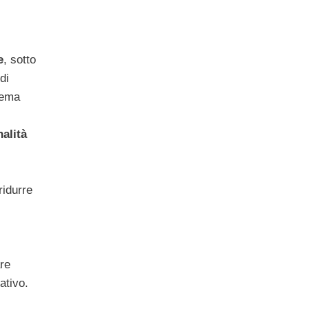
e
, sotto
di
stema
alità
ridurre
are
ativo.