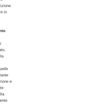
tizione
i in
ente
i
ato,
lla
uelle
tante
zione
e
te
lla
ente