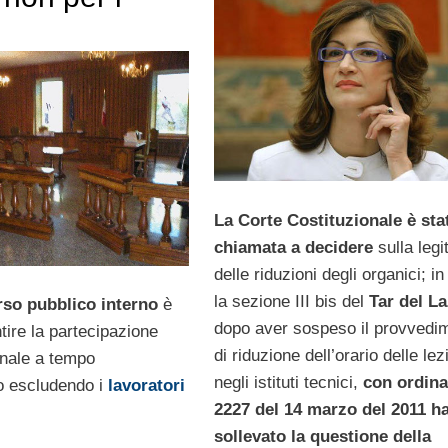
La Corte Costituzionale è sta
chiamata a decidere
sulla legi
delle riduzioni degli organici; in 
la sezione III bis del
Tar del La
rso pubblico interno
è
dopo aver sospeso il provvedi
tire la partecipazione
di riduzione dell’orario delle lez
onale a tempo
negli istituti tecnici,
con ordina
o escludendo i
lavoratori
2227 del 14 marzo del 2011 h
sollevato la questione della