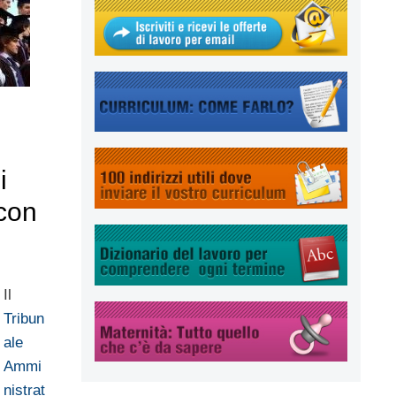
i
 con
Il
Tribun
ale
Ammi
nistrat