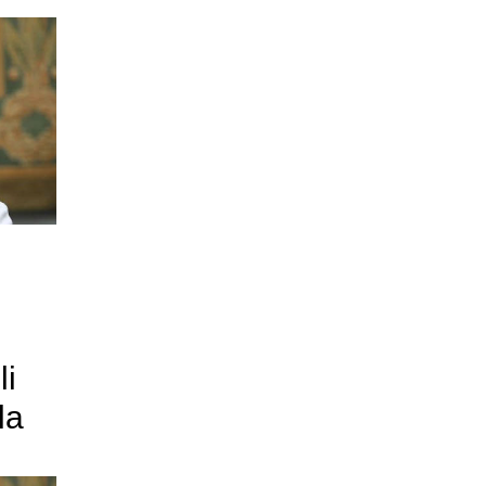
li
la