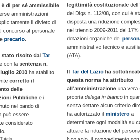
legittimità costituzionale
dell’
è di per sé ammissibile
del Dlgs n. 112/08, con cui è st
verse amministrazioni
disposta una riduzione comple
licitamente il divieto di
nel triennio 2009-2011 del 17% 
al concorso al personale
dotazioni organiche del
person
me
precario
.
amministrativo tecnico e ausilia
(ATA).
 stato risolto dal
Tar
e con la
sentenza n.
Il
Tar del Lazio
ha sottolineat
 luglio 2010
ha stabilito
questa norma ha attribuito
ente
corretto il
all’amministrazione
una vera 
nto delle
propria
delega in bianco
in quan
ioni Pubbliche
e il
senza dettare alcun criterio dire
nuto nel bando di
ha autorizzato il
ministero
a
n può essere
determinare ogni modalità su 
e considerato
attuare la riduzione del persona
io.
Non solo, il provvedimento non
 Tutela