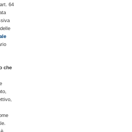
art. 64
ata
ssiva
delle
ale
rio
o che
e
to,
ttivo,
come
le.
 è