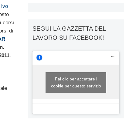
ivo
osto
ei corsi
SEGUI LA GAZZETTA DEL
orsi di
LAVORO SU FACEBOOK!
AR
n.
2011
,
Fai clic per accettare i
cookie per questo servizio
ale