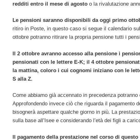
redditi entro il mese di agosto
o la rivalutazione annu
Le pensioni saranno disponibili da oggi primo ottobr
ritiro in Poste, in questo caso si segue il calendario s
ottobre potranno ritirare la propria pensione tutti i pen
Il 2 ottobre avranno accesso alla pensione i pension
pensionati con le lettere E-K; il 4 ottobre pensionat
la mattina, coloro i cui cognomi iniziano con le let
S alla Z.
Come abbiamo già accennato in precedenza potranno esse
Approfondendo invece ciò che riguarda il pagamento del
bisognerà aspettare qualche giorno in più. La prestazion
sulla base all’Isee e considerando l’età dei figli a caric
Il pagamento della prestazione nel corso di questo 