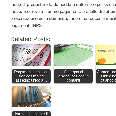
modo di presentare la domanda a settembre per eventual
mese. Inoltre, se il primo pagamento è quello di settem
presentazione della domanda. Insomma, occorre monitor
pagamenti INPS.
Related Posts:
Pagamenti pensioni,
Assegno di
Aumenti de
tredicesima ed
disoccupazione in
Unico ne
assegno unico a…
contanti
quando 
Istruzioni Inps per il