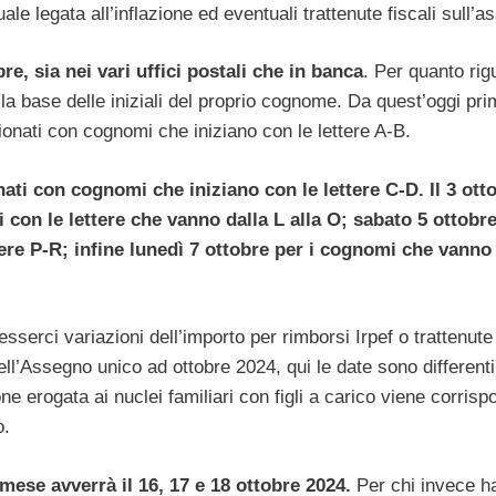
ale legata all’inflazione ed eventuali trattenute fiscali sull’a
e, sia nei vari uffici postali che in banca
. Per quanto rig
ulla base delle iniziali del proprio cognome. Da quest’oggi pr
sionati con cognomi che iniziano con le lettere A-B.
ati con cognomi che iniziano con le lettere C-D. Il 3 otto
i con le lettere che vanno dalla L alla O; sabato 5 ottobre
tere P-R; infine lunedì 7 ottobre per i cognomi che vanno
rci variazioni dell’importo per rimborsi Irpef o trattenute f
l’Assegno unico ad ottobre 2024, qui le date sono differenti
e erogata ai nuclei familiari con figli a carico viene corrisp
o.
mese avverrà il 16, 17 e 18 ottobre 2024.
Per chi invece h