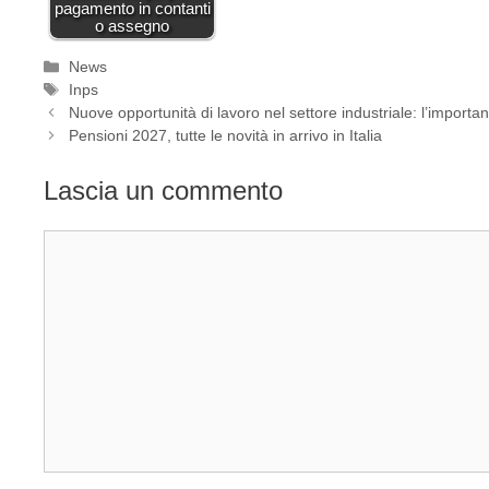
pagamento in contanti
o assegno
Categorie
News
Tag
Inps
Nuove opportunità di lavoro nel settore industriale: l’importa
Pensioni 2027, tutte le novità in arrivo in Italia
Lascia un commento
Commento