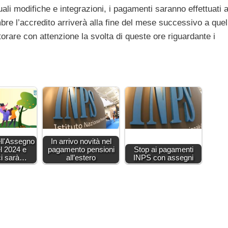
i modifiche e integrazioni, i pagamenti saranno effettuati a
bre l’accredito arriverà alla fine del mese successivo a quel
are con attenzione la svolta di queste ore riguardante i
ll'Assegno
In arrivo novità nel
l 2024 e
pagamento pensioni
Stop ai pagamenti
ci sarà…
all’estero
INPS con assegni