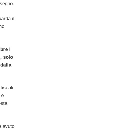
ssegno.
uarda il
imo
bre i
, solo
 dalla
iscali.
 e
osta
a avuto