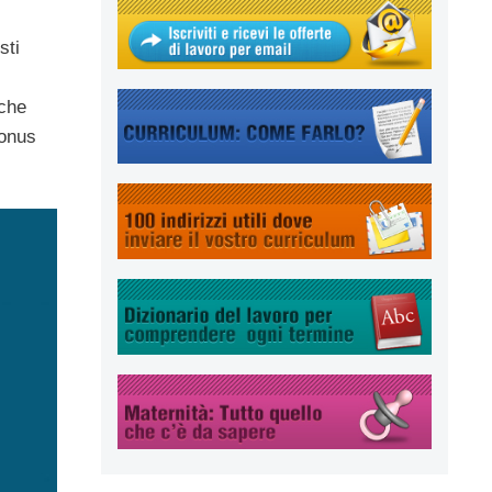
sti
 che
bonus