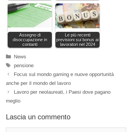
Assegno di
Le più recenti
disoccupazione in
previsioni sui bonus ai
contanti
lavoratori nel 2024
Categorie
News
Tag
pensione
Focus sul mondo gaming e nuove opportunità
anche per il mondo del lavoro
Lavoro per neolaureati, i Paesi dove pagano
meglio
Lascia un commento
Commento