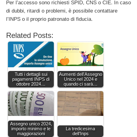
Per l’accesso sono richiesti SPID, CNS o CIE. In caso
di dubbi, ritardi o problemi, è possibile contattare
l’INPS o il proprio patronato di fiducia.
Related Posts:
Tutti i dettagli sui
Aumenti dell'Assegno
pagamenti INPS di
Unico nel 2024 e
ottobre 2024…
quando ci sarà…
Assegno unico 2024,
importo minimo e le
La tredicesima
maggiorazioni
dell’Inps