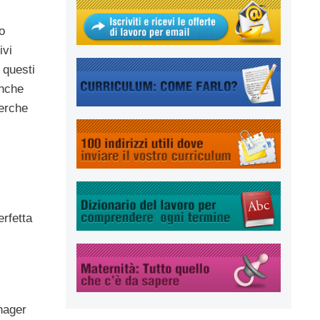
o
ivi
 questi
Anche
cerche
erfetta
nager