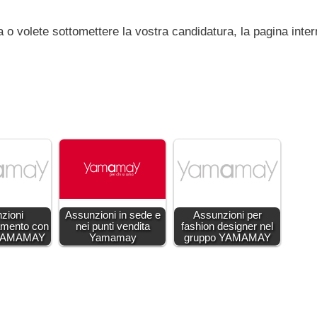
 o volete sottomettere la vostra candidatura, la pagina inter
zioni
Assunzioni in sede e
Assunzioni per
iamento con
nei punti vendita
fashion designer nel
o YAMAMAY
Yamamay
gruppo YAMAMAY