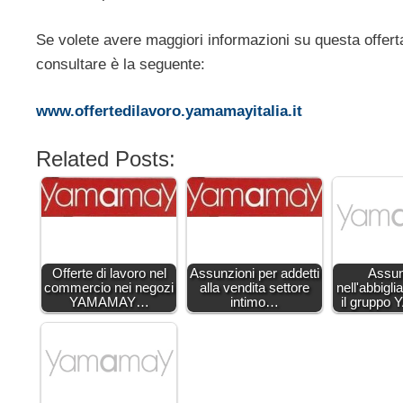
Se volete avere maggiori informazioni su questa offerta
consultare è la seguente:
www.offertedilavoro.yamamayitalia.it
Related Posts:
Offerte di lavoro nel
Assunzioni per addetti
Assun
commercio nei negozi
alla vendita settore
nell'abbigl
YAMAMAY…
intimo…
il grupp