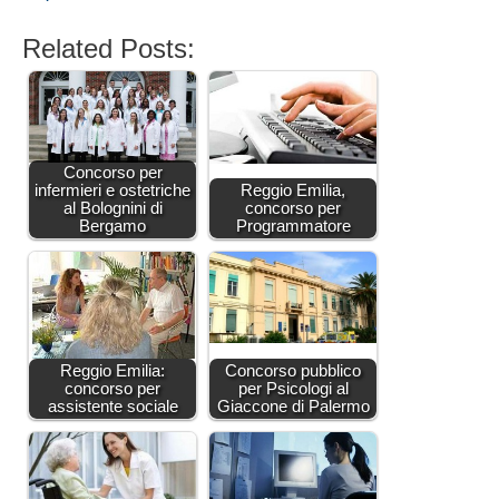
Related Posts:
Concorso per
infermieri e ostetriche
Reggio Emilia,
al Bolognini di
concorso per
Bergamo
Programmatore
Reggio Emilia:
Concorso pubblico
concorso per
per Psicologi al
assistente sociale
Giaccone di Palermo