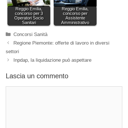
Reggio Emilia,
Reggio Emilia,
concorso per 3
concorso per
Operatori Socio
Assistente
Sanitari
Amministrativo
Categorie
Concorsi Sanità
Regione Piemonte: offerte di lavoro in diversi
settori
Inpdap, la liquidazione può aspettare
Lascia un commento
Commento