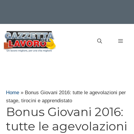
Vai
al
MEN
contenuto
Home
»
Bonus Giovani 2016: tutte le agevolazioni per
stage, tirocini e apprendistato
Bonus Giovani 2016:
tutte le agevolazioni