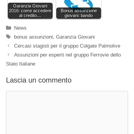
Garanzia Giovani
2016: come accedere
Bonus assunzione
al credito…
giovani: bando
Categorie
News
Tag
bonus assunzioni
,
Garanzia Giovani
Cercasi stagisti per il gruppo Colgate Palmolive
Assunzioni per esperti nel gruppo Ferrovie dello
Stato Italiane
Lascia un commento
Commento