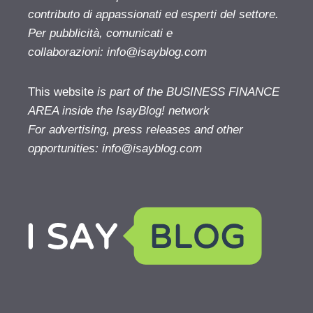
contributo di appassionati ed esperti del settore.
Per pubblicità, comunicati e
collaborazioni:
info@isayblog.com
This website
is part of the BUSINESS FINANCE
AREA inside the IsayBlog! network
For advertising, press releases and other
opportunities:
info@isayblog.com