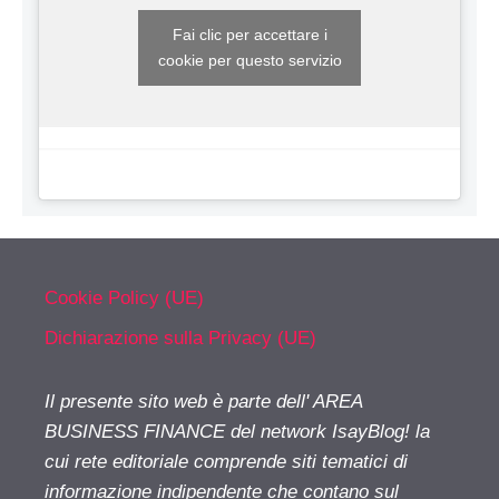
Fai clic per accettare i
cookie per questo servizio
Cookie Policy (UE)
Dichiarazione sulla Privacy (UE)
Il presente sito web è parte dell' AREA
BUSINESS FINANCE del network IsayBlog! la
cui rete editoriale comprende siti tematici di
informazione indipendente che contano sul