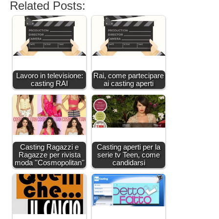
Related Posts:
Lavoro in televisione:
Rai, come partecipare
casting RAI
ai casting aperti
Casting Ragazzi e
Casting aperti per la
Ragazze per rivista
serie tv Teen, come
moda ''Cosmopolitan''
candidarsi