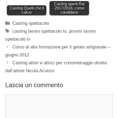
Casting aperti Rai
Casting Quelli che il
2017/2018, come
calcio
candidarsi
Categorie
Casting spettacolo
Tag
casting lavoro spettacolo tv
,
provini lavoro
spettacolo tv
Corso di alta formazione per il gelato artigianale –
giugno 2012
Casting attori e attrici per cortometraggio diretto
dall’attore Nicola Acunzo
Lascia un commento
Commento