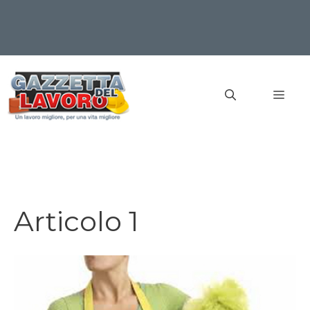
Vai
al
MEN
contenuto
Articolo 1