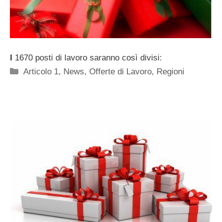
I
1670 posti di lavoro saranno così divisi:
Categorie
Articolo 1
,
News
,
Offerte di Lavoro
,
Regioni