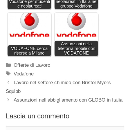
Vodafone per studenti
neolaureati in Italia nel
e neolaureati
gruppo Vodafone
Assunzioni nella
VODAFONE cerca
telefonia mobile con
risorse a Milano
VODAFONE
Categorie
Offerte di Lavoro
Tag
Vodafone
Lavoro nel settore chimico con Bristol Myers
Squibb
Assunzioni nell’abbigliamento con GLOBO in Italia
Lascia un commento