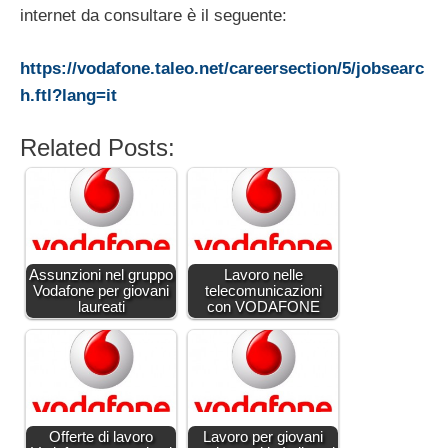
internet da consultare è il seguente:
https://vodafone.taleo.net/careersection/5/jobsearc
h.ftl?lang=it
Related Posts:
Assunzioni nel gruppo
Lavoro nelle
Vodafone per giovani
telecomunicazioni
laureati
con VODAFONE
Offerte di lavoro
Lavoro per giovani