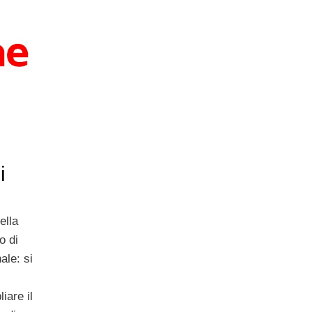
i
ella
o di
ale: si
iare il