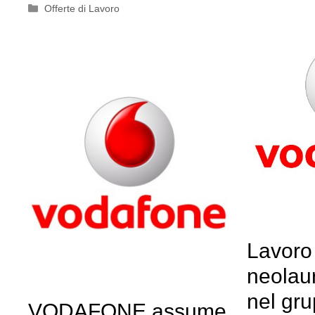
Categorie
Offerte di Lavoro
Lavoro
neolaur
nel gr
VODAFONE assume