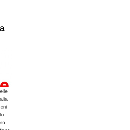
a
elle
alia
ioni
to
oro