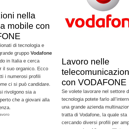
oni nella
ia mobile con
FONE
onati di tecnologia e
l grande gruppo
Vodafone
Lavoro nelle
o in Italia e cerca
r il suo organico. Ecco
telecomunicazion
ti i numerosi profili
con VODAFONE
ome ci si può candidare.
Se volete lavorare nel settore d
si rivolgono sia a
tecnologia potete farlo all’intern
perto che a giovani alla
una grande azienda multinazion
ienza.
Lavoro
tratta di Vodafone, la quale sta
cercando diversi profili per ampl