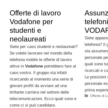
Offerte di lavoro
Assunzi
Vodafone per
telefon
studenti e
VODA
neolaureati
Siete appassi
telefonia? I
Siete per caso studenti e neolaureati?
sta assumend
Se volete lavorare nel mondo della
personale pe
telefonia mobile le offerte di lavoro
quali sono tut
attive in
Vodafone
potrebbero fare al
ricercati e c
caso vostro. Il gruppo sta infatti
Le posizioni 
ricercando al momento una serie di
personale es
giovani profili da avviare ad una
prima esper
brillante carriera nel settore delle
Categorie
Offerte di 
telecomunicazioni. Ecco quali sono e
come ci si può candidare.