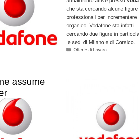
attualmente attive presso
Voda
che sta cercando alcune figure
professionali per incrementare 
organico. Vodafone sta infatti
cercando due figure in particol
le sedi di Milano e di Corsico.
Categorie
Offerte di Lavoro
ne assume
er