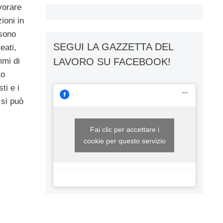
avorare
ioni in
 sono
SEGUI LA GAZZETTA DEL
eati,
mmi di
LAVORO SU FACEBOOK!
to
ti e i
 si può
Fai clic per accettare i
cookie per questo servizio