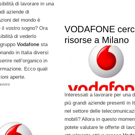
ibilità di lavorare in una
ndi aziende di
zioni del mondo è
VODAFONE cerc
 il vostro sogno? Ora
ibilità di vederlo
risorse a Milano
l gruppo
Vodafone
sta
onando in Italia diversi
serire nell’organico in
formazione. Ecco quali
zioni aperte.
Lavoro
Interessati a lavorare per una d
più grandi aziende presenti in It
nel settore delle telecomunicaz
mobili? Allora in questo momen
potete valutare le offerte di lav