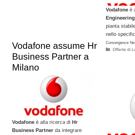
Vodafone
è a
Engineerin
pianta stabil
nello specifi
Convergence Net
Vodafone assume Hr
Categorie
Offerte di 
Business Partner a
Milano
Vodafone
è alla ricerca di
Hr
Business Partner
da integrare