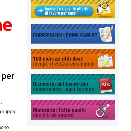
 per
e
 gruppo
Sono