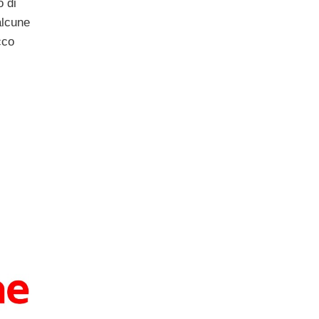
o di
alcune
cco