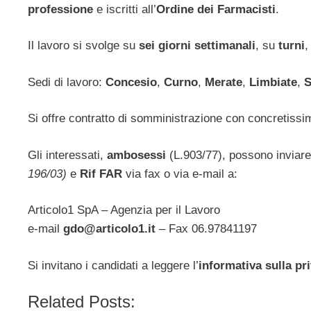
professione
e iscritti all’
Ordine dei Farmacisti
.
Il lavoro si svolge su
sei giorni settimanali
, su
turni
,
Sedi di lavoro:
Concesio
,
Curno
,
Merate
,
Limbiate
,
S
Si offre contratto di somministrazione con concretissim
Gli interessati,
ambosessi
(L.903/77), possono inviare 
196/03)
e
Rif FAR
via fax o via e-mail a:
Articolo1 SpA – Agenzia per il Lavoro
e-mail
gdo@articolo1.it
– Fax 06.97841197
Si invitano i candidati a leggere l’
informativa sulla pr
Related Posts: