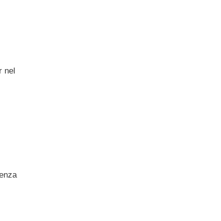
r nel
senza