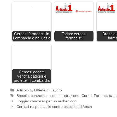
Cercasi farmacisti in
Torino: cercasi
Brescia:
Lombardia e nel Lazio
farmacisti
farma
Cercasi addetti
vendita categorie
protette in Lombardia
Categorie
Articolo 1
,
Offerte di Lavoro
Tag
Brescia
,
contratto di somministrazione
,
Curno
,
Farmacista
,
L
Foggia: concorso per un archeologo
Cercasi responsabile centro estetico ad Aosta