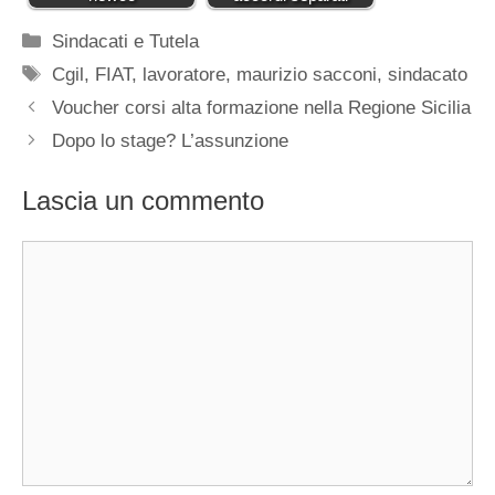
Categorie
Sindacati e Tutela
Tag
Cgil
,
FIAT
,
lavoratore
,
maurizio sacconi
,
sindacato
Voucher corsi alta formazione nella Regione Sicilia
Dopo lo stage? L’assunzione
Lascia un commento
Commento