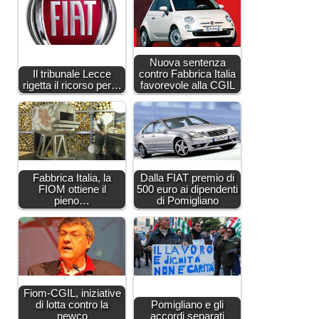
Nuova sentenza
Il tribunale Lecce
contro Fabbrica Italia
rigetta il ricorso per…
favorevole alla CGIL
Fabbrica Italia, la
Dalla FIAT premio di
FIOM ottiene il
500 euro ai dipendenti
pieno…
di Pomigliano
Fiom-CGIL, iniziative
di lotta contro la
Pomigliano e gli
newco
accordi separati