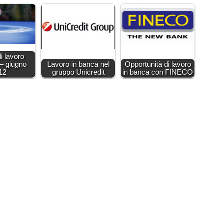
di lavoro
– giugno
Lavoro in banca nel
Opportunità di lavoro
12
gruppo Unicredit
in banca con FINECO