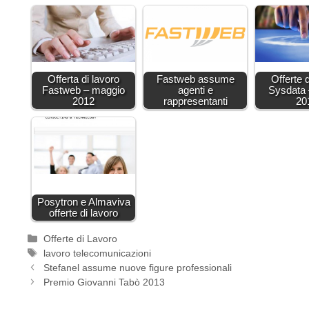
Offerta di lavoro
Fastweb assume
Offerte 
Fastweb – maggio
agenti e
Sysdata 
2012
rappresentanti
20
Posytron e Almaviva
offerte di lavoro
Categorie
Offerte di Lavoro
Tag
lavoro telecomunicazioni
Stefanel assume nuove figure professionali
Premio Giovanni Tabò 2013