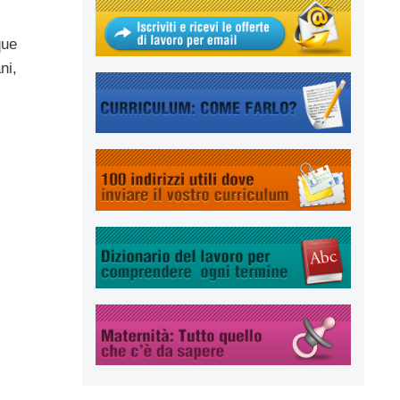
que
ni,